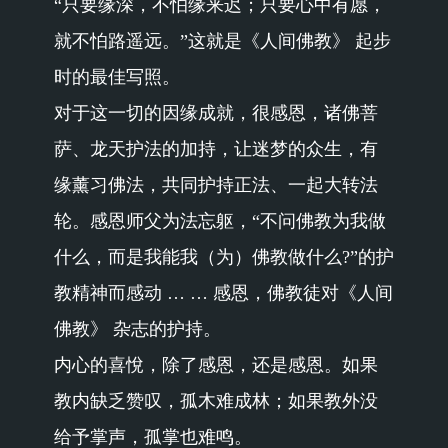
“只要缘深，不怕缘来迟；只要心中有愿，
就不怕路遥远。”这就是《人间佛教》 起步
时的最佳写照。
对于这一切的因缘成就，很感恩，诸佛菩
萨、龙天护法的加持，让迷梦的众生，有
缘薰习佛法，共同护持正法、一起大转法
轮。感恩师父为法忘躯，“不问佛教为我做
什么，而是我能我（为）佛教做什么?”的护
教精神而感动 … … 感恩，佛教徒对《人间
佛教》 杂志的护持。
内心的喜悅，除了感恩，还是感恩。如果
教内缺乏赞叹，孤木难成林；如果教外没
给予掌声，孤掌也难鸣。