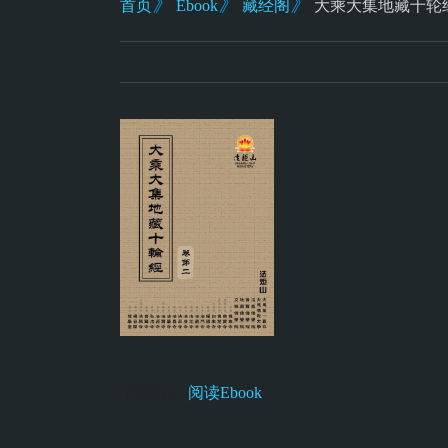
》
》
》
首页
Ebook
藏经阁
大乘大集地藏十轮
下载PDF
阅读Ebook